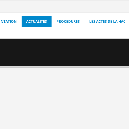
ENTATION
ACTUALITES
PROCEDURES
LES ACTES DE LA HAC
C
c
d
M