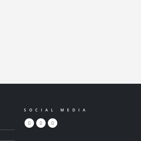
AC à l’occasion du nouvel an
026
RE LA SUITE...
SOCIAL MEDIA