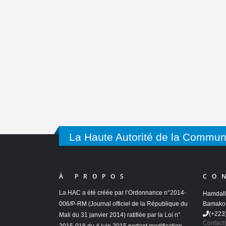
...
LIRE LA SUITE...
La Haute Autorité de la Commun
À PROPOS
CO
La HAC a été créée par l’Ordonnance n°2014-
Hamdall
006/P-RM (Journal officiel de la République du
Bamako 
(+223
Mali du 31 janvier 2014) ratifiée par la Loi n°
Contact
2015-018 du 4 juin 2015 portant modification