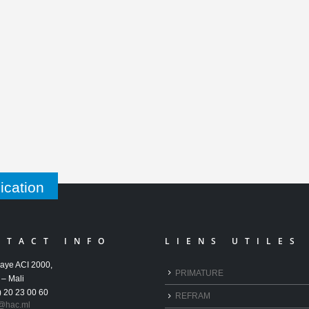
de Orange Mali à la HAC
H
2
...
...
LIRE LA SUITE...
LI
…
1
2
10
ication
NTACT INFO
LIENS UTILES
aye ACI 2000,
PRIMATURE
– Mali
) 20 23 00 60
REFRAM
@hac.ml