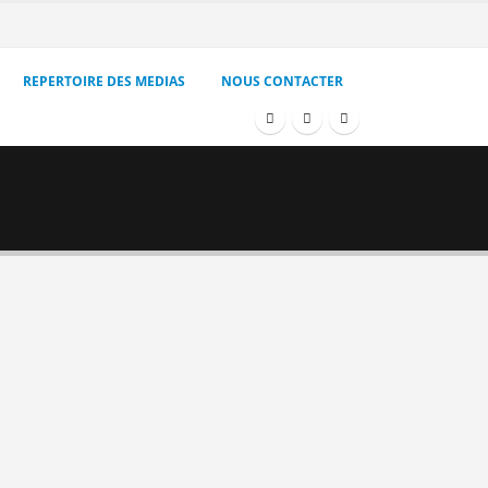
REPERTOIRE DES MEDIAS
NOUS CONTACTER
érémonie de signature de
onvention et d’autorisation
e diffusion de MEDI1 TV au
ali.