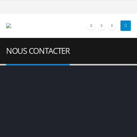
NOUS CONTACTER
Adresse
Hamdallaye ACI 2000.
Imm. du Contrôle Général des Services Publics,
Bamako – Mali