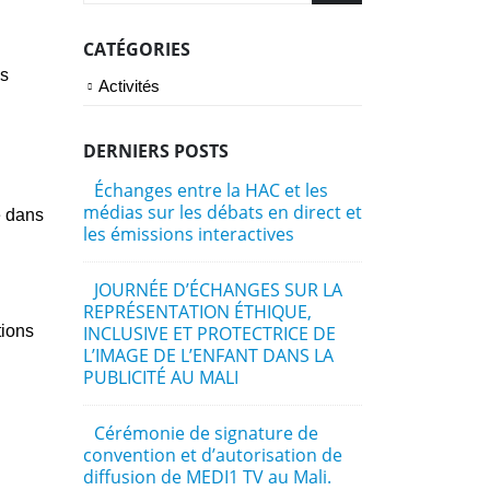
CATÉGORIES
es
Activités
DERNIERS POSTS
Échanges entre la HAC et les
La Confér
médias sur les débats en direct et
Abidjan2 ra
e dans
les émissions interactives
2026 à Abid
présidents 
régulation 
JOURNÉE D’ÉCHANGES SUR LA
Président d
REPRÉSENTATION ÉTHIQUE,
de la Comm
tions
INCLUSIVE ET PROTECTRICE DE
Gaoussou C
L’IMAGE DE L’ENFANT DANS LA
débattre du
PUBLICITÉ AU MALI
artificielle
liberté de
enjeux : En
Cérémonie de signature de
convention et d’autorisation de
diffusion de MEDI1 TV au Mali.
Une délég