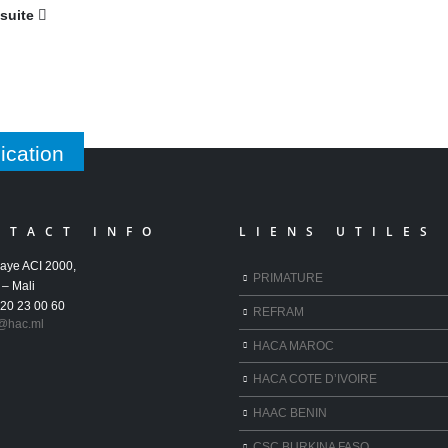
 suite
ication
NTACT INFO
LIENS UTILES
aye ACI 2000,
PRIMATURE
– Mali
 20 23 00 60
REFRAM
@hac.ml
HACA MAROC
HACA COTE D’IVOIRE
HAAC BENIN
CSC BURKINA FASO