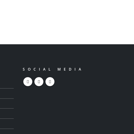
travail de 3 jours dans notre
pays.
Le président Ibrahi...
Lire la suite
SOCIAL MEDIA