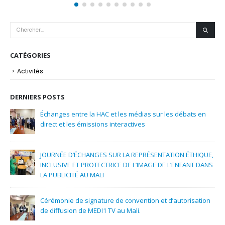
CATÉGORIES
Activités
DERNIERS POSTS
ats en
La Conférence internationale Abidjan2 rassemble du 2
au 3 juin 2026 à Abidjan plus de 15 présidents d’instanc
de régulation africaines dont le Président de la Haute
Autorité de la Communication de la HAC Gaoussou Coulibaly pour
débattre du thème »intelligence artificielle, réseaux sociaux et
THIQUE,
liberté de communication, enjeux : Enjeux de régulation.
ANT DANS
Une délégation de l’Observatoire national de la
communication du Niger conduite par son président
isation
Ibrahim Manzo Diallo est à Bamako depuis le 14 avril
2026 pour une visite de travail de 3 jours dans notre pays.