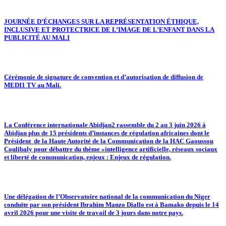
JOURNÉE D’ÉCHANGES SUR LA REPRÉSENTATION ÉTHIQUE,
INCLUSIVE ET PROTECTRICE DE L’IMAGE DE L’ENFANT DANS LA
PUBLICITÉ AU MALI
Cérémonie de signature de convention et d’autorisation de diffusion de
MEDI1 TV au Mali.
La Conférence internationale Abidjan2 rassemble du 2 au 3 juin 2026 à
Abidjan plus de 15 présidents d’instances de régulation africaines dont le
Président de la Haute Autorité de la Communication de la HAC Gaoussou
Coulibaly pour débattre du thème »intelligence artificielle, réseaux sociaux
et liberté de communication, enjeux : Enjeux de régulation.
Une délégation de l’Observatoire national de la communication du Niger
conduite par son président Ibrahim Manzo Diallo est à Bamako depuis le 14
avril 2026 pour une visite de travail de 3 jours dans notre pays.