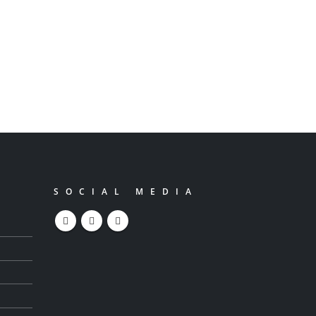
artificielle, réseaux sociaux
et liberté de
communication, enjeux :
Enjeux de régulation.
La rencontre est co...
Lire la suite
SOCIAL MEDIA