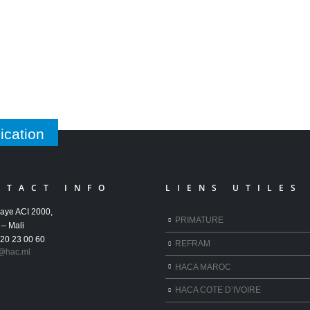
ication
NTACT INFO
LIENS UTILES
aye ACI 2000,
PRIMATURE
– Mali
 20 23 00 60
REFRAM
@hac.ml
HACA MAROC
HACA COTE D’IVOIRE