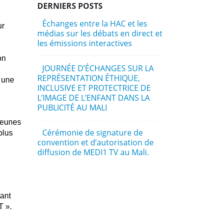
DERNIERS POSTS
Échanges entre la HAC et les
La Confér
ur
médias sur les débats en direct et
Abidjan2 ra
les émissions interactives
2026 à Abid
présidents 
on
régulation 
JOURNÉE D’ÉCHANGES SUR LA
Président d
REPRÉSENTATION ÉTHIQUE,
s une
de la Comm
INCLUSIVE ET PROTECTRICE DE
Gaoussou C
L’IMAGE DE L’ENFANT DANS LA
débattre du
PUBLICITÉ AU MALI
artificielle
liberté de
jeunes
enjeux : En
Cérémonie de signature de
plus
convention et d’autorisation de
diffusion de MEDI1 TV au Mali.
Une délég
l’Observato
communicat
conduite p
Ibrahim Man
ant
Bamako depu
T ».
pour une vis