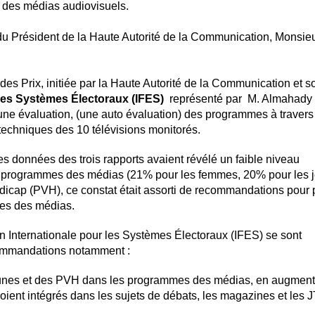
 des médias audiovisuels.
du Président de la Haute Autorité de la Communication, Monsie
es Prix, initiée par la Haute Autorité de la Communication et s
 les Systèmes Électoraux (IFES)
représenté par M. Almahady
’une évaluation, (une auto évaluation) des programmes à traver
 techniques des 10 télévisions monitorés.
s données des trois rapports avaient révélé un faible niveau
es programmes des médias (21% pour les femmes, 20% pour les 
dicap (PVH), ce constat était assorti de recommandations pour 
mes des médias.
on Internationale pour les Systèmes Électoraux (IFES) se sont
commandations notamment :
eunes et des PVH dans les programmes des médias, en augment
soient intégrés dans les sujets de débats, les magazines et les J