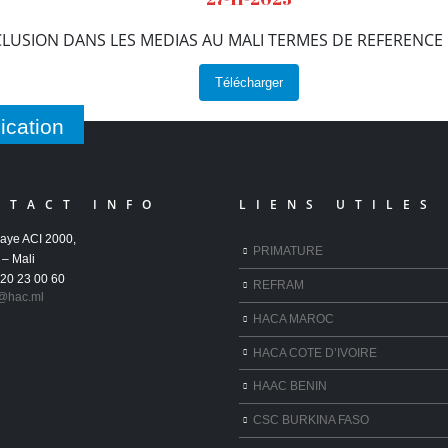
CLUSION DANS LES MEDIAS AU MALI TERMES DE REFERENC
Télécharger
ication
NTACT INFO
LIENS UTILES
aye ACI 2000,
PRIMATURE
– Mali
 20 23 00 60
REFRAM
@hac.ml
HACA MAROC
HACA COTE D’IVOIRE
HAAC BENIN
CSC BURKINA FASO