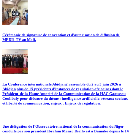
Cérémonie de signature de convention et d’autorisation de diffusion de
MEDI1 TV au Mali.
La Conférence internationale Abidjan2 rassemble du 2 au 3 juin 2026 à
Abidjan plus de 15 présidents d’instances de régulation africaines dont le
Président de la Haute Autorité de la Communication de la HAC Gaoussou
Coulibaly pour débattre du thème »intelligence artificielle, réseaux sociaux
et liberté de communication, enjeux : Enjeux de régulation.
Une délégation de l’Observatoire national de la communication du Niger
conduite par son président Ibrahim Manzo Diallo est à Bamako depuis le 14